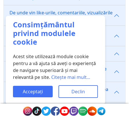
De unde vin like-urile, comentariile, vizualizările
și urmăritorii?
Consimțământul
privind modulele
Cumpărarea de followers, like-uri sau
vizualizări îmbunătățește algoritmul?
cookie
Folosim roboți?
Acest site utilizează module cookie
pentru a vă ajuta să aveți o experiență
Cum se face că marketingul social media are
de navigare superioară și mai
atât de mult succes?
relevantă pe site.
Citește mai mult...
Câți adepți sunt necesari pentru monetizarea
Acceptați
Declin
Snapchat?
Acest serviciu prezintă un risc pentru contul
meu?